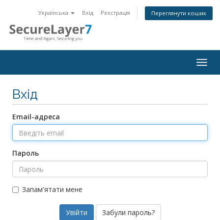
Українська
Вхід
Реєстрація
Переглянути кошик
Togg
navig
Вхід
Email-адреса
Пароль
Запам'ятати мене
Забули пароль?