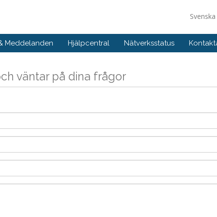
Svensk
 & Meddelanden
Hjälpcentral
Nätverksstatus
Kontakt
och väntar på dina frågor