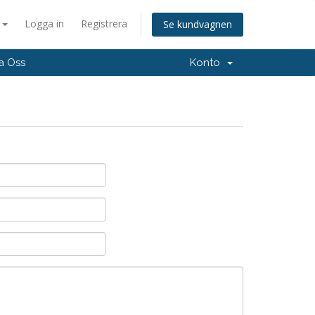
a
Logga in
Registrera
Se kundvagnen
a Oss
Konto