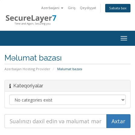
Azerbaijani
Giriş
Qeydiyyat
Səbətə bax
Togg
navig
Məlumat bazası
Azerbaijan Hosting Provider
Məlumat bazası
Kateqoriyalar