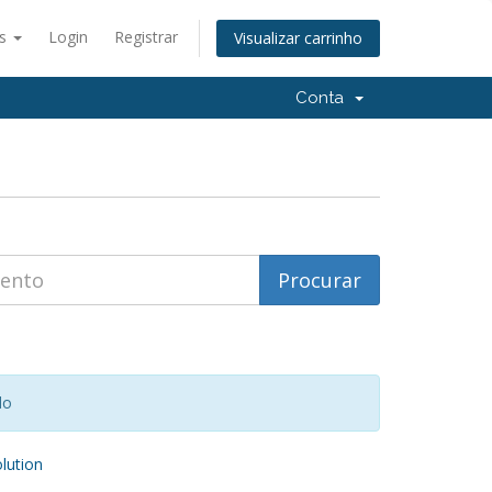
ês
Login
Registrar
Visualizar carrinho
Conta
do
ution