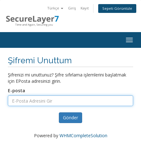
Türkçe
Giriş
Kayıt
Sepeti Görüntüle
Togg
navig
Şifremi Unuttum
Şifrenizi mi unuttunuz? Şifre sıfırlama işlemlerini başlatmak
için EPosta adresinizi girin.
E-posta
Gönder
Powered by
WHMCompleteSolution